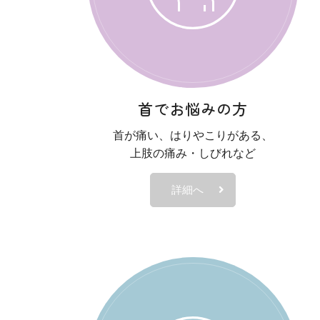
2023.12.01
お知らせ
年末年始のお休みにつ
年末年始は下記の日程を休診と
・12月29日（金）〜2024年1
首でお悩みの方
年始は1月4日（木）より通常
首が痛い、はりやこりがある、
上肢の痛み・しびれなど
2023.08.01
お知らせ
お盆休みのお知らせ
詳細へ
お盆期間中は下記の日程を休診
・8月11日（金・祝）休診
・8月12日（土）休診
・8月13日（日）休診
・8月14日（月）休診