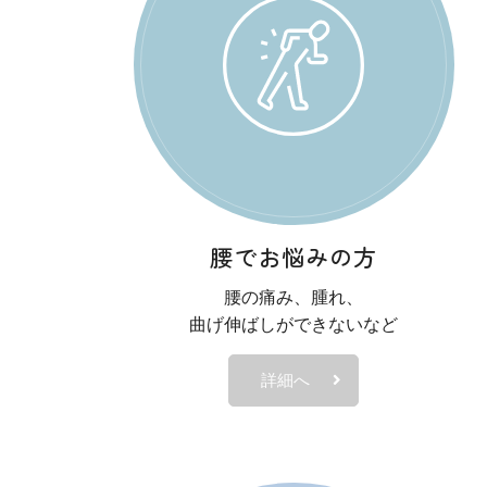
・8月15日（火）休診
・8月16日（水）通常通り
2023.04.13
お知らせ
ゴールデンウィークの
ゴールデンウィーク期間中は下
・4月29日（土・祝）休診
腰でお悩みの方
・4月30日（日）休診
腰の痛み、腫れ、
・5月3日（水・祝）休診
曲げ伸ばしができないなど
・5月4日（木・祝）休診
・5月5日（金・祝）休診
詳細へ
・5月6日（土）午前中（9:00〜
・5月7日（日）休診
・5月8日（月）通常通り