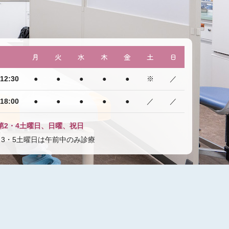
月
火
水
木
金
土
日
12:30
●
●
●
●
●
※
／
18:00
●
●
●
●
●
／
／
第2・4土曜日、日曜、祝日
・3・5土曜日は午前中のみ診療