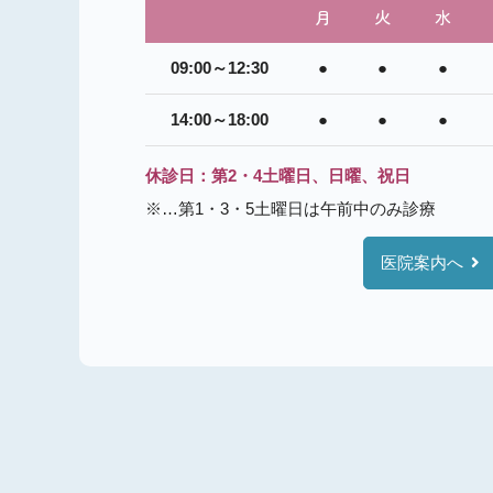
・8月14日（木）休診
月
火
水
・8月15日（金）休診
09:00～12:30
●
●
●
・8月16日（土）休診
・8月17日（日）休診
14:00～18:00
●
●
●
・8月18日（月）通常通り
休診日：第2・4土曜日、日曜、祝日
※…第1・3・5土曜日は午前中のみ診療
2024.12.20
お知らせ
年末年始のお休みにつ
医院案内へ
年末年始は下記の日程を休診と
・2024年12月28日（土）〜20
なお、年始は1月6日（月）よ
2024.08.28
お知らせ
台風接近による休診の