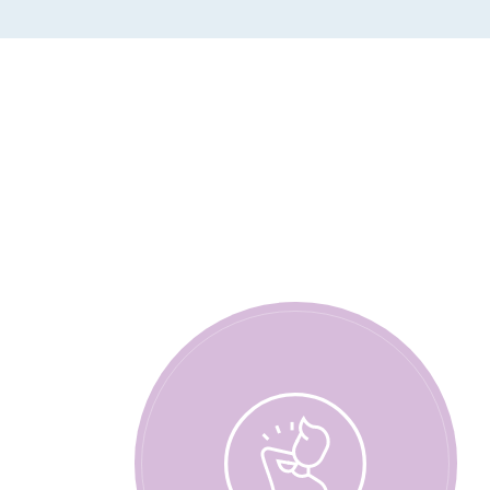
台風接近のため、
・29日（木）
・30日（金）
この2日間は終日休診とします
31日（土）は通常通り午前中
何卒ご理解のほど、よろしくお
2024.03.01
お知らせ
WEB予約開始のお知
本日より
初診のみ
WEB予約の
WEB予約はこちら
再診の予約はWEB予約では受