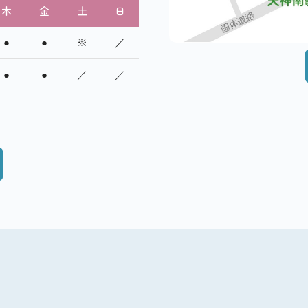
木
金
土
日
●
●
※
／
●
●
／
／
いて
させて頂きますので、ご了承のほどよろしくお願い致します。
25年1月5日（日）
り通常通り診察いたします。
お知らせ