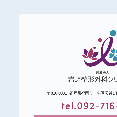
・8月17日（月）通常通り
2025.12.23
お知らせ
年末年始のお休みのお
年末年始は下記の日程を休診と
・2025年12月27日（土）〜20
なお、年始は1月5日（月）よ
2025.08.05
お知らせ
お盆休みのお知らせ
お盆期間中は下記の日程を休診
〒810-0001
福岡県福岡市中央区天神1丁目3
・8月11日（月・祝）休診
tel.092-71
・8月12日（火）通常通り
・8月13日（水）休診