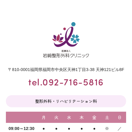
〒810-0001
福岡県福岡市中央区天神1丁目3-38 天神121ビル8F
tel.092-716-5816
整形外科・リハビリテーション科
月
火
水
木
金
土
日
09:00～12:30
●
●
●
●
●
※
／