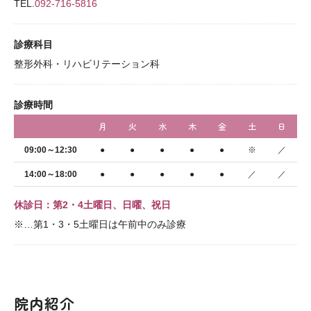
TEL.
092-716-5816
診療科目
整形外科・リハビリテーション科
診療時間
月
火
水
木
金
土
日
09:00～12:30
●
●
●
●
●
※
／
14:00～18:00
●
●
●
●
●
／
／
休診日：第2・4土曜日、日曜、祝日
※…第1・3・5土曜日は午前中のみ診療
院内紹介